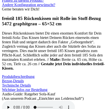
Fragen zu diesem Produkt?
mit
Andere Konfiguration gewünscht?
Rolle
Gerne beraten wir Dich!
im
Stoff-
freistil 185 Rückenkissen mit Rolle im Stoff-Bezug
Bezug
5472 graphitgrau – 65×52 cm
5472
graphitgrau
Dieses Rückenkissen bietet Dir einen enormen Komfort für Dein
-
freistil-Sofa: Das Kissen bietet Deinem Rücken einerseits einen
65x52
festen Halt und steigert dadurch den Faktor „Geborgenheit“.
cm
Zugleich vermag das Kissen aber auch die Sitztiefe des Sofas zu
Menge
verringern. Dies macht unser freistil 185 Kissen geradezu zum
Pflicht-Kauf. Schließlich sollte jeder auf dem freistil 185 Sofa den
maximalen Komfort erleben. //
Maße:
Breite ca. 65 cm, Höhe ca.
52 cm, Tiefe ca. 26 cm //
Gestalte jetzt Dein individuelles freistil-
Kissen.
Produktbeschreibung
Bezug-Details
Technische Details
Wichtige Infos zur Bestellung
Audio-Guide: Ratgeber Sofa-Kauf
(Aus unserem Podcast „Einrichter aus Leidenschaft“)