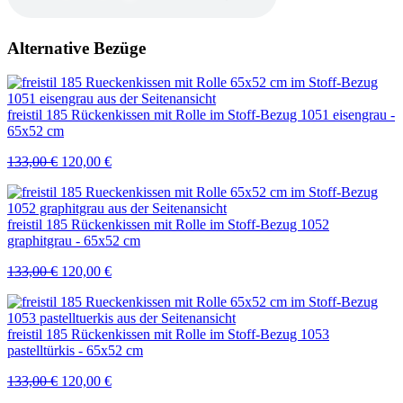
Alternative Bezüge
freistil 185 Rückenkissen mit Rolle im Stoff-Bezug 1051 eisengrau -
65x52 cm
Ursprünglicher
Aktueller
133,00
€
120,00
€
Preis
Preis
war:
ist:
133,00 €
120,00 €.
freistil 185 Rückenkissen mit Rolle im Stoff-Bezug 1052
graphitgrau - 65x52 cm
Ursprünglicher
Aktueller
133,00
€
120,00
€
Preis
Preis
war:
ist:
133,00 €
120,00 €.
freistil 185 Rückenkissen mit Rolle im Stoff-Bezug 1053
pastelltürkis - 65x52 cm
Ursprünglicher
Aktueller
133,00
€
120,00
€
Preis
Preis