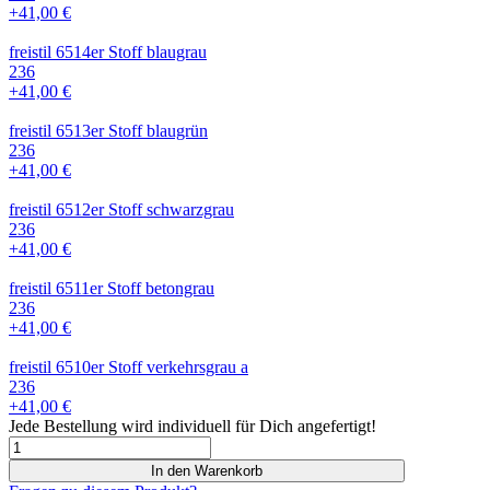
+41,00 €
freistil 6514er Stoff blaugrau
236
+41,00 €
freistil 6513er Stoff blaugrün
236
+41,00 €
freistil 6512er Stoff schwarzgrau
236
+41,00 €
freistil 6511er Stoff betongrau
236
+41,00 €
freistil 6510er Stoff verkehrsgrau a
236
+41,00 €
Jede Bestellung wird individuell für Dich angefertigt!
freistil
185
In den Warenkorb
Rückenkissen