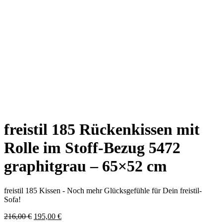
freistil 185 Rückenkissen mit
Rolle im Stoff-Bezug 5472
graphitgrau – 65×52 cm
freistil 185 Kissen - Noch mehr Glücksgefühle für Dein freistil-
Sofa!
Ursprünglicher
Aktueller
216,00
€
195,00
€