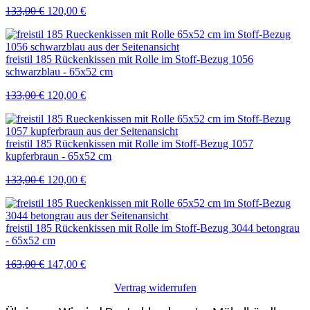
Ursprünglicher
Aktueller
133,00
€
120,00
€
Preis
Preis
war:
ist:
133,00 €
120,00 €.
freistil 185 Rückenkissen mit Rolle im Stoff-Bezug 1056
schwarzblau - 65x52 cm
Ursprünglicher
Aktueller
133,00
€
120,00
€
Preis
Preis
war:
ist:
133,00 €
120,00 €.
freistil 185 Rückenkissen mit Rolle im Stoff-Bezug 1057
kupferbraun - 65x52 cm
Ursprünglicher
Aktueller
133,00
€
120,00
€
Preis
Preis
war:
ist:
133,00 €
120,00 €.
freistil 185 Rückenkissen mit Rolle im Stoff-Bezug 3044 betongrau
- 65x52 cm
Ursprünglicher
Aktueller
163,00
€
147,00
€
Preis
Preis
Vertrag widerrufen
war:
ist:
163,00 €
147,00 €.