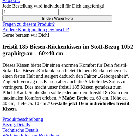
+24,00 €
Jede Bestellung wird individuell für Dich angefertigt!
freistil
185
In den Warenkorb
Biesen-
Fragen zu diesem Produkt?
Rückenkissen
Andere Konfiguration gewünscht?
im
Gerne beraten wir Dich!
Stoff-
Bezug
freistil 185 Biesen-Rückenkissen im Stoff-Bezug 1052
1052
graphitgrau – 60×40 cm
graphitgrau
-
Dieses Kissen bietet Dir einen enormen Komfort für Dein freistil-
60x40
Sofa: Das Biesen-Rückenkissen bietet Deinem Rücken einerseits
cm
einen festen Halt und steigert dadurch den Faktor „Geborgenheit“.
Menge
Zugleich vermag das Kissen aber auch die Sitztiefe des Sofas zu
verringern. Dies macht unser freistil 185 Kissen geradezu zum
Pflicht-Kauf. Schließlich sollte jeder auf dem freistil 185 Sofa den
maximalen Komfort erleben. //
Maße:
Breite ca. 60 cm, Höhe ca.
40 cm, Tiefe ca. 10 cm //
Gestalte jetzt Dein individuelles freistil-
Kissen.
Produktbeschreibung
Bezug-Details
Technische Details
Wichtige Infos zur Bestellung