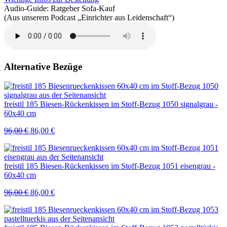
Audio-Guide: Ratgeber Sofa-Kauf
(Aus unserem Podcast „Einrichter aus Leidenschaft“)
Alternative Bezüge
freistil 185 Biesen-Rückenkissen im Stoff-Bezug 1050 signalgrau -
60x40 cm
Ursprünglicher
Aktueller
96,00
€
86,00
€
Preis
Preis
war:
ist:
96,00 €
86,00 €.
freistil 185 Biesen-Rückenkissen im Stoff-Bezug 1051 eisengrau -
60x40 cm
Ursprünglicher
Aktueller
96,00
€
86,00
€
Preis
Preis
war:
ist:
96,00 €
86,00 €.