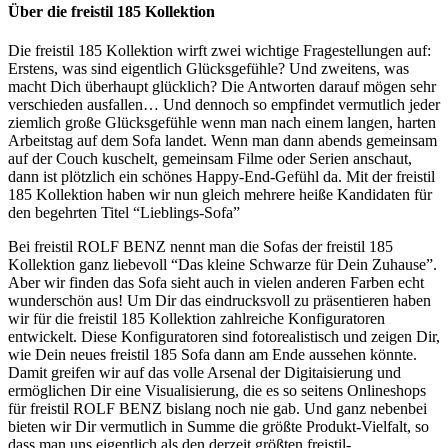
Über die freistil 185 Kollektion
Die freistil 185 Kollektion wirft zwei wichtige Fragestellungen auf:
Erstens, was sind eigentlich Glücksgefühle? Und zweitens, was
macht Dich überhaupt glücklich? Die Antworten darauf mögen sehr
verschieden ausfallen… Und dennoch so empfindet vermutlich jeder
ziemlich große Glücksgefühle wenn man nach einem langen, harten
Arbeitstag auf dem Sofa landet. Wenn man dann abends gemeinsam
auf der Couch kuschelt, gemeinsam Filme oder Serien anschaut,
dann ist plötzlich ein schönes Happy-End-Gefühl da. Mit der freistil
185 Kollektion haben wir nun gleich mehrere heiße Kandidaten für
den begehrten Titel “Lieblings-Sofa”
Bei freistil ROLF BENZ nennt man die Sofas der freistil 185
Kollektion ganz liebevoll “Das kleine Schwarze für Dein Zuhause”.
Aber wir finden das Sofa sieht auch in vielen anderen Farben echt
wunderschön aus! Um Dir das eindrucksvoll zu präsentieren haben
wir für die freistil 185 Kollektion zahlreiche Konfiguratoren
entwickelt. Diese Konfiguratoren sind fotorealistisch und zeigen Dir,
wie Dein neues freistil 185 Sofa dann am Ende aussehen könnte.
Damit greifen wir auf das volle Arsenal der Digitaisierung und
ermöglichen Dir eine Visualisierung, die es so seitens Onlineshops
für freistil ROLF BENZ bislang noch nie gab. Und ganz nebenbei
bieten wir Dir vermutlich in Summe die größte Produkt-Vielfalt, so
dass man uns eigentlich als den derzeit größten freistil-