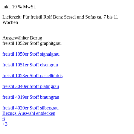
Preis
Preis
inkl. 19 % MwSt.
war:
ist:
96,00 €
86,00 €.
Lieferzeit:
Für freistil Rolf Benz Sessel und Sofas ca. 7 bis 11
Wochen
Ausgewählter Bezug
freistil 1052er Stoff graphitgrau
freistil 1050er Stoff signalgrau
freistil 1051er Stoff eisengrau
freistil 1053er Stoff pastelltürkis
freistil 3040er Stoff platingrau
freistil 4019er Stoff braungrau
freistil 4020er Stoff silbergrau
Bezugs-Auswahl entdecken
6
+
3