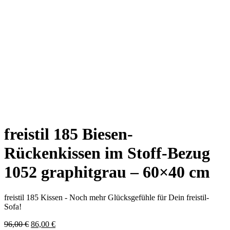
freistil 185 Biesen-
Rückenkissen im Stoff-Bezug
1052 graphitgrau – 60×40 cm
freistil 185 Kissen - Noch mehr Glücksgefühle für Dein freistil-
Sofa!
Ursprünglicher
Aktueller
96,00
€
86,00
€