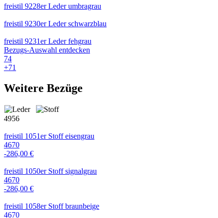
freistil 9228er Leder umbragrau
freistil 9230er Leder schwarzblau
freistil 9231er Leder fehgrau
Bezugs-Auswahl entdecken
74
+
71
Weitere Bezüge
4956
freistil 1051er Stoff eisengrau
4670
-286,00 €
freistil 1050er Stoff signalgrau
4670
-286,00 €
freistil 1058er Stoff braunbeige
4670