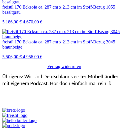
5.186,00 €
4.670,00 €.
freistil 170 Ecksofa ca. 287 cm x 213 cm im Stoff-Bezug 1055
basaltgrau
Ursprünglicher
Aktueller
5.186,00
€
4.670,00
€
Preis
Preis
war:
ist:
5.186,00 €
4.670,00 €.
freistil 170 Ecksofa ca. 287 cm x 213 cm im Stoff-Bezug 3045
braunbeige
Ursprünglicher
Aktueller
5.506,00
€
4.956,00
€
Preis
Preis
Vertrag widerrufen
war:
ist:
5.506,00 €
4.956,00 €.
Übrigens: Wir sind Deutschlands erster Möbelhändler
mit eigenem Podcast. Hör doch einfach mal rein ⇩