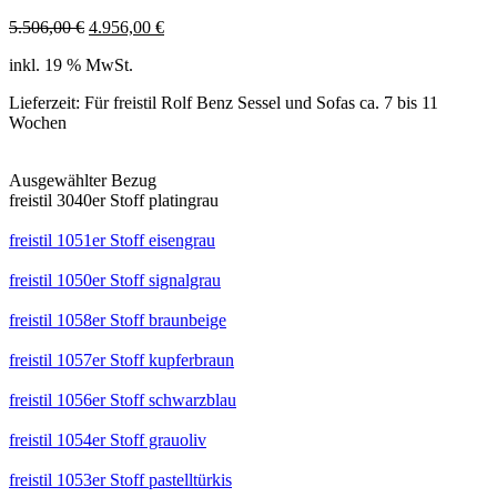
Ursprünglicher
Aktueller
5.506,00
€
4.956,00
€
Preis
Preis
inkl. 19 % MwSt.
war:
ist:
5.506,00 €
4.956,00 €.
Lieferzeit:
Für freistil Rolf Benz Sessel und Sofas ca. 7 bis 11
Wochen
Ausgewählter Bezug
freistil 3040er Stoff platingrau
freistil 1051er Stoff eisengrau
freistil 1050er Stoff signalgrau
freistil 1058er Stoff braunbeige
freistil 1057er Stoff kupferbraun
freistil 1056er Stoff schwarzblau
freistil 1054er Stoff grauoliv
freistil 1053er Stoff pastelltürkis