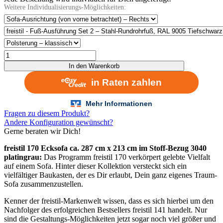
Weitere Individualisierungs-Möglichkeiten:
freistil
170
In den Warenkorb
Ecksofa
ca.
287
cm
x
Fragen zu diesem Produkt?
213
Andere Konfiguration gewünscht?
cm
Gerne beraten wir Dich!
im
Stoff-
freistil 170 Ecksofa ca. 287 cm x 213 cm im Stoff-Bezug 3040
Bezug
platingrau:
Das Programm freistil 170 verkörpert gelebte Vielfalt
3040
auf einem Sofa. Hinter dieser Kollektion versteckt sich ein
platingrau
vielfältiger Baukasten, der es Dir erlaubt, Dein ganz eigenes Traum-
Menge
Sofa zusammenzustellen.
Kenner der freistil-Markenwelt wissen, dass es sich hierbei um den
Nachfolger des erfolgreichen Bestsellers freistil 141 handelt. Nur
sind die Gestaltungs-Möglichkeiten jetzt sogar noch viel größer und