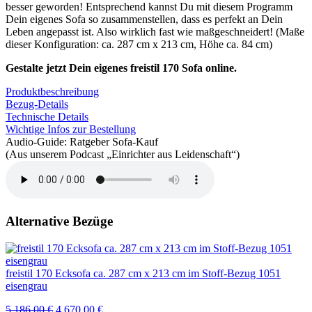
besser geworden! Entsprechend kannst Du mit diesem Programm
Dein eigenes Sofa so zusammenstellen, dass es perfekt an Dein
Leben angepasst ist. Also wirklich fast wie maßgeschneidert! (Maße
dieser Konfiguration: ca. 287 cm x 213 cm, Höhe ca. 84 cm)
Gestalte jetzt Dein eigenes freistil 170 Sofa online.
Produktbeschreibung
Bezug-Details
Technische Details
Wichtige Infos zur Bestellung
Audio-Guide: Ratgeber Sofa-Kauf
(Aus unserem Podcast „Einrichter aus Leidenschaft“)
Alternative Bezüge
freistil 170 Ecksofa ca. 287 cm x 213 cm im Stoff-Bezug 1051
eisengrau
Ursprünglicher
Aktueller
5.186,00
€
4.670,00
€