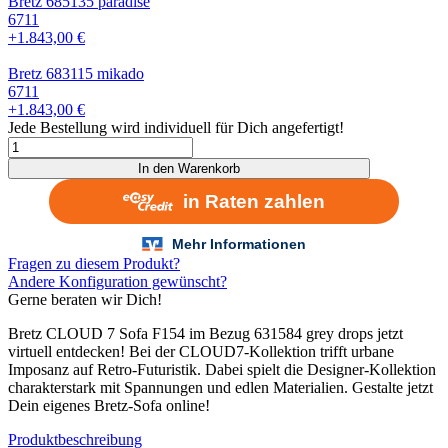
Bretz 685135 paradise
6711
+1.843,00 €
Bretz 683115 mikado
6711
+1.843,00 €
Jede Bestellung wird individuell für Dich angefertigt!
Bretz
CLOUD
In den Warenkorb
7
Sofa
F154
im
Bezug
Fragen zu diesem Produkt?
631584
Andere Konfiguration gewünscht?
grey
Gerne beraten wir Dich!
drops
Menge
Bretz CLOUD 7 Sofa F154 im Bezug 631584 grey drops jetzt
virtuell entdecken! Bei der CLOUD7-Kollektion trifft urbane
Imposanz auf Retro-Futuristik. Dabei spielt die Designer-Kollektion
charakterstark mit Spannungen und edlen Materialien. Gestalte jetzt
Dein eigenes Bretz-Sofa online!
Produktbeschreibung