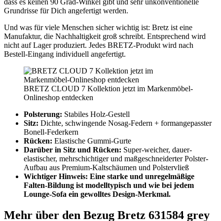
dass es keinen 90 Grad-Winkel gibt und sehr unkonventionelle
Grundrisse für Dich angefertigt werden.
Und was für viele Menschen sicher wichtig ist: Bretz ist eine
Manufaktur, die Nachhaltigkeit groß schreibt. Entsprechend wird
nicht auf Lager produziert. Jedes BRETZ-Produkt wird nach
Bestell-Eingang individuell angefertigt.
BRETZ CLOUD 7 Kollektion jetzt im Markenmöbel-
Onlineshop entdecken
Polsterung:
Stabiles Holz-Gestell
Sitz:
Dichte, schwingende Nosag-Federn + formangepasster
Bonell-Federkern
Rücken:
Elastische Gummi-Gurte
Darüber in Sitz und Rücken:
Super-weicher, dauer-
elastischer, mehrschichtiger und maßgeschneiderter Polster-
Aufbau aus Premium-Kaltschäumen und Polstervließ
Wichtiger Hinweis: Eine starke und unregelmäßige
Falten-Bildung ist modelltypisch und wie bei jedem
Lounge-Sofa ein gewolltes Design-Merkmal.
Mehr über den Bezug Bretz 631584 grey