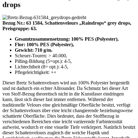
drops
Bezug Nr.: 63 1584, Schattenvelours „Raindrops“ grey drops,
Preisgruppe: 63.
Gesamtzusammensetzung: 100% PES (Polyester),
Flor: 100% PES (Polyester),
Gewicht: 710 g/m.
Scheuer-Touren: > 40.000,
Pilling-Bildung (5=opt.): 4-5,
Lichtechtheit (8= opt.): 4-5,
Pflegeleichtigkeit: ++
Dieser Bretz Schattenvelours wird aus 100% Polyester hergestellt
und ist dadurch ein echter Allrounder. Da Schmutz bei dieser Art
von Stoff-Bezug theoretisch nicht in die Kunstfaser eindringen
kann, lässt sich dieser fast immer entfernen. Während der
traditionelle Velours eine gleichmäßige Oberfläche besitzt, verfügt
der Schattenvelours über eine leicht changierende beziehungsweise
schattierte Oberfläche. Dies bedeutet, dass der Stoffbezug in
verschiedenen Bereichen eine leicht variierende Farbintensität
aufweist, wodurch er eine visuelle Tiefe verkörpert. Natürlich besitzt
dieser Schattenvelours zugleich die weiche Haptik und