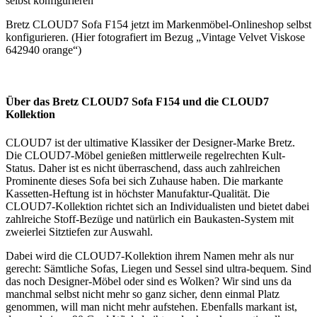
Bretz CLOUD7 Sofa F154 jetzt im Markenmöbel-Onlineshop selbst
konfigurieren. (Hier fotografiert im Bezug „Vintage Velvet Viskose
642940 orange“)
Über das Bretz CLOUD7 Sofa F154 und die CLOUD7
Kollektion
CLOUD7 ist der ultimative Klassiker der Designer-Marke Bretz.
Die CLOUD7-Möbel genießen mittlerweile regelrechten Kult-
Status. Daher ist es nicht überraschend, dass auch zahlreichen
Prominente dieses Sofa bei sich Zuhause haben. Die markante
Kassetten-Heftung ist in höchster Manufaktur-Qualität. Die
CLOUD7-Kollektion richtet sich an Individualisten und bietet dabei
zahlreiche Stoff-Bezüge und natürlich ein Baukasten-System mit
zweierlei Sitztiefen zur Auswahl.
Dabei wird die CLOUD7-Kollektion ihrem Namen mehr als nur
gerecht: Sämtliche Sofas, Liegen und Sessel sind ultra-bequem. Sind
das noch Designer-Möbel oder sind es Wolken? Wir sind uns da
manchmal selbst nicht mehr so ganz sicher, denn einmal Platz
genommen, will man nicht mehr aufstehen. Ebenfalls markant ist,