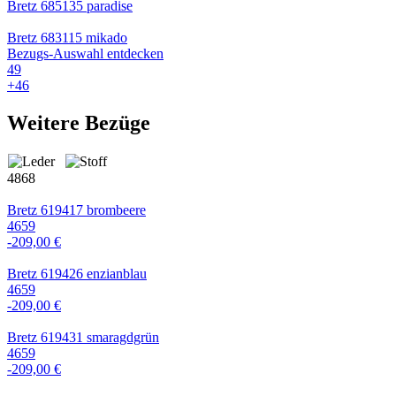
Bretz 685135 paradise
Bretz 683115 mikado
Bezugs-Auswahl entdecken
49
+
46
Weitere Bezüge
4868
Bretz 619417 brombeere
4659
-209,00 €
Bretz 619426 enzianblau
4659
-209,00 €
Bretz 619431 smaragdgrün
4659
-209,00 €